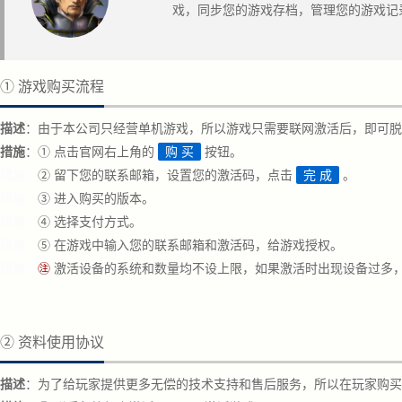
戏，同步您的游戏存档，管理您的游戏记
① 游戏购买流程
描述
：由于本公司只经营单机游戏，所以游戏只需要联网激活后，即可脱
措施
：① 点击官网右上角的
购 买
按钮。
措施
：
② 留下您的联系邮箱，设置您的激活码，点击
完 成
。
措施
：
③ 进入购买的版本。
措施
：
④ 选择支付方式。
措施
：
⑤ 在游戏中输入您的联系邮箱和激活码，给游戏授权。
措施
：
㊟
激活设备的系统和数量均不设上限，如果激活时出现设备过多
② 资料使用协议
描述
：为了给玩家提供更多无偿的技术支持和售后服务，所以在玩家购买