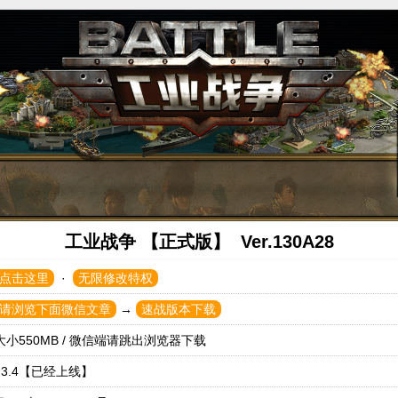
X
工业战争 【正式版】 Ver.130A28
点击这里
·
无限修改特权
请浏览下面微信文章
→
速战版本下载
大小550MB / 微信端请跳出浏览器下载
.3.4【已经上线】