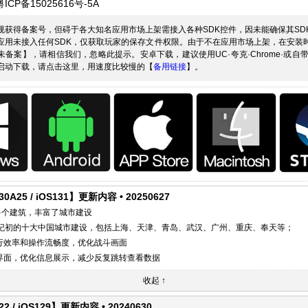
ICP备15025616号-5A
规获得备案号，但碍于各大知名应用市场上架需接入各种SDK控件，因未能确保其SD
应用未接入任何SDK，仅获取玩家的保存文件权限。由于不在应用市场上架，在安装
未备案】，请相信我们，忽略此提示。安卓下载，建议使用UC·夸克·Chrome·或自带
启动下载，请点击这里，用速度比较慢的【
备用链接
】。
0A25 / iOS131】更新内容 • 20250627
多个建筑，丰富了城市建设
世纪初的十大中国城市建设，包括上海、天津、青岛、武汉、广州、重庆、奉天等；
行效率和操作流畅度，优化战斗画面
界面，优化信息展示，减少反复跳转查看数据
收起 ↑
2 / iOS129】更新内容 • 20240630