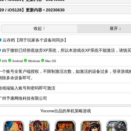
经发现的漏洞
0 / iOS128】更新内容 • 20230630
行效率和操作流畅度
图加载模式，拖拽速度加快
斗过程中的顿卡现象
，避免闪退
收起 ↑
展开 ↓
收起 ↑
：一战·1914、北伐战争·1925、二战全面爆发·1940
为了给玩家提供更多无偿的技术支持和售后服务，所以在玩家购买游戏
会要求玩家留下联系邮箱或电话号码。
收起 ↑
云存档【用于玩家各个设备间同步】
↑
获取用户信息的用途:
① 联系邮箱加上激活码，可以激活游戏。 ② 
由于微软已经彻底放弃XP系统，所以本游戏在XP系统不能激活，请慎
话号码用于接收我司的游戏信息。 ③ 联系邮箱用于接收游戏意见反馈。
√
√
√
iOS
Android
Windows
Mac OS
箱或电话号码用于找回、重置、更改游戏激活码。
一个账号全客户端授权，不限制激活次数，如激活的设备过多，登录游戏
私隐信息使用承诺:
① 我司保证不将联系邮箱透露给第三方。 ② 我
删除多余设备即可。
系邮箱发送群发邮件。 ③ 我司不主动摘录获取联系邮箱持有人的真
资料，保证邮箱对于第三方没有“利用价值”。 ④ 若我司产品属于“实名
游戏端输入账号和密码即可激活
不适用“私隐第三条”。我司会对用户资料进行详细核查与保护。
广州予康网络科技有限公司
应用权限获取:
① 针对专用文件夹的读取和删除，用于保存存档。 ②
权限，用于激活和同步存档。 ③ 获取设备型号，用于做优化适配。 ④
Yocone出品的单机策略游戏
备定位、摄像头、麦克风、相册及除1～3项以外的信息。