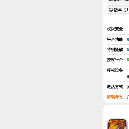
修改了已
1
◎ 版本【12
加快了执
2
更新了地
1
改善了战
3
优化算法
2
权限安全
：
增免费剧本
3
平台功能
：
特别提醒
：
!
授权平台
：
√
授权设备
：
激活方式
：
游戏开发：