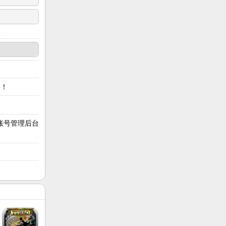
之前，我司
联系邮箱或电
买！
 ④ 联系邮
账号管理后台
司承诺不向联
实姓名与详细
制”范围，则
 链接网络的
 绝不获取设