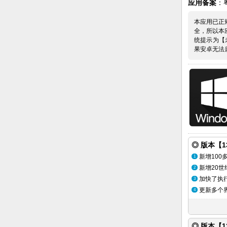
应用备案
：粤
本应用已正
全，所以本
统提示为【
果安卓无法
◎ 版本【13
新增100
1
新增20
2
加快了执
3
更新多个
4
◎ 版本【12